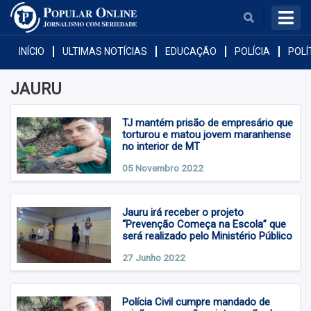
BUSCAR
INÍCIO
ULTIMAS NOTÍCIAS
EDUCAÇÃO
POLÍCIA
POLÍ
JAURU
TJ mantém prisão de empresário que
torturou e matou jovem maranhense
no interior de MT
05 Novembro 2022
Araputanga
Jauru irá receber o projeto
Cáceres
“Prevenção Começa na Escola” que
será realizado pelo Ministério Público
Curvelândia
27 Junho 2022
Figueirópolis D'Oeste
Polícia Civil cumpre mandado de