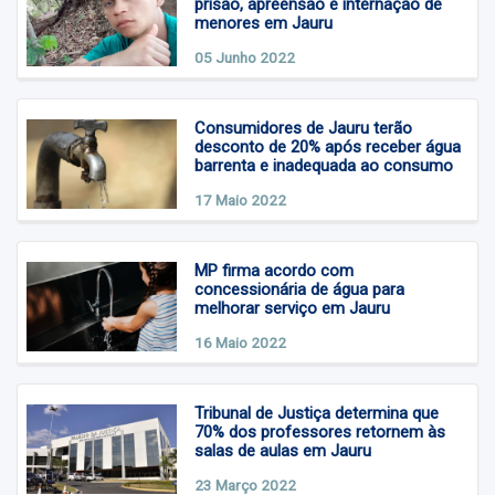
prisão, apreensão e internação de
Glória D'Oeste
Edição digital
menores em Jauru
05 Junho 2022
Indiavaí
Informes publicitários
Jauru
Preferência Popular
Consumidores de Jauru terão
desconto de 20% após receber água
barrenta e inadequada ao consumo
Lambari D'Oeste
Revista Popular
17 Maio 2022
Mirassol D'Oeste
TV Popular Web
MP firma acordo com
Pontes e Lacerda
concessionária de água para
melhorar serviço em Jauru
Porto Esperidião
16 Maio 2022
Quatro Marcos
Tribunal de Justiça determina que
70% dos professores retornem às
Reserva do Cabaçal
salas de aulas em Jauru
23 Março 2022