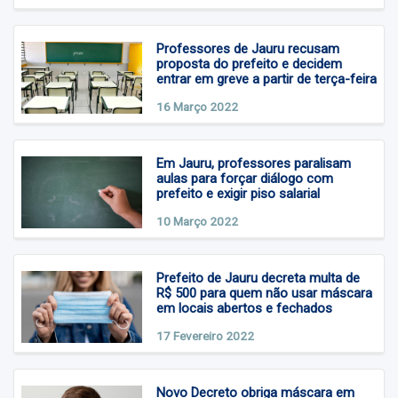
Rio Branco
Salto do Céu
Professores de Jauru recusam
proposta do prefeito e decidem
entrar em greve a partir de terça-feira
São José dos Quatro
Marcos
16 Março 2022
Vale de São Domingos
Em Jauru, professores paralisam
aulas para forçar diálogo com
prefeito e exigir piso salarial
10 Março 2022
Prefeito de Jauru decreta multa de
R$ 500 para quem não usar máscara
em locais abertos e fechados
17 Fevereiro 2022
Novo Decreto obriga máscara em