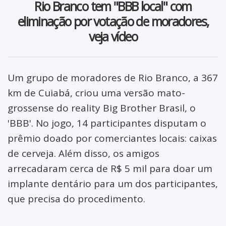
Rio Branco tem "BBB local" com
Glória D'Oeste
Edição digital
eliminação por votação de moradores,
Indiavaí
Informes publicitários
veja vídeo
Jauru
Preferência Popular
Um grupo de moradores de Rio Branco, a 367
Lambari D'Oeste
Revista Popular
km de Cuiabá, criou uma versão mato-
Mirassol D'Oeste
TV Popular Web
grossense do reality Big Brother Brasil, o
'BBB'. No jogo, 14 participantes disputam o
Pontes e Lacerda
prêmio doado por comerciantes locais: caixas
de cerveja. Além disso, os amigos
Porto Esperidião
arrecadaram cerca de R$ 5 mil para doar um
Quatro Marcos
implante dentário para um dos participantes,
que precisa do procedimento.
Reserva do Cabaçal