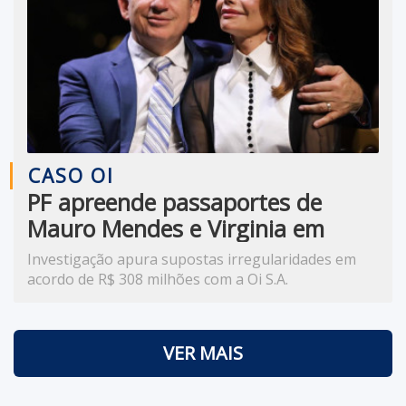
CASO OI
PF apreende passaportes de
Mauro Mendes e Virginia em
investigação sobre suposto
Investigação apura supostas irregularidades em
desvio milionário
acordo de R$ 308 milhões com a Oi S.A.
VER MAIS