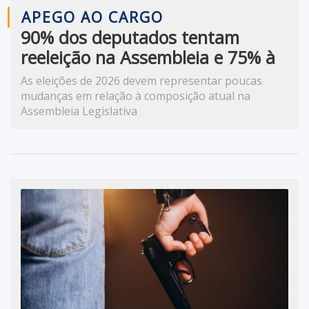
APEGO AO CARGO
90% dos deputados tentam
reeleição na Assembleia e 75% à
Câmara; veja nomes
As eleições de 2026 devem representar poucas
mudanças em relação à composição atual na
Assembleia Legislativa