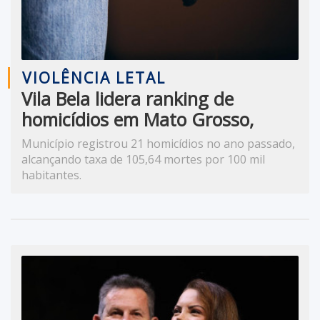
VIOLÊNCIA LETAL
Vila Bela lidera ranking de
homicídios em Mato Grosso,
aponta IPS Brasil 2026
Município registrou 21 homicídios no ano passado,
alcançando taxa de 105,64 mortes por 100 mil
habitantes.