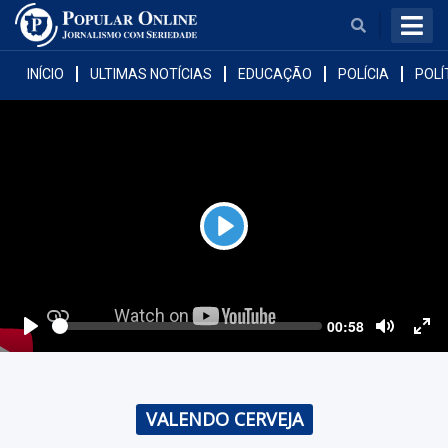
BUSCAR
INÍCIO
ULTIMAS NOTÍCIAS
EDUCAÇÃO
POLÍCIA
POLÍ
Play
Araputanga
Cáceres
Seek
Current
00:58
time
Play
Toggle
Togg
Mute
Fulls
Curvelândia
Figueirópolis D'Oeste
VALENDO CERVEJA