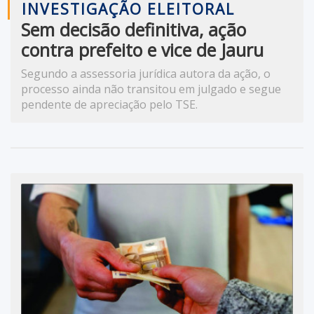
INVESTIGAÇÃO ELEITORAL
Sem decisão definitiva, ação
contra prefeito e vice de Jauru
continua no TSE
Segundo a assessoria jurídica autora da ação, o
processo ainda não transitou em julgado e segue
pendente de apreciação pelo TSE.