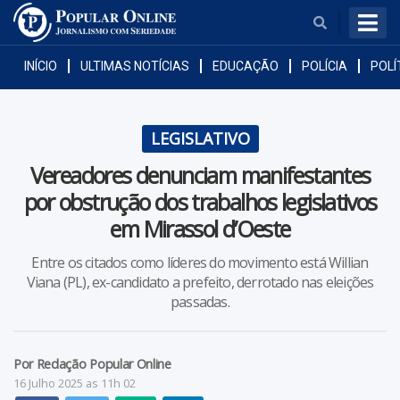
BUSCAR
INÍCIO
ULTIMAS NOTÍCIAS
EDUCAÇÃO
POLÍCIA
POLÍ
LEGISLATIVO
Vereadores denunciam manifestantes
por obstrução dos trabalhos legislativos
em Mirassol d’Oeste
Araputanga
Entre os citados como líderes do movimento está Willian
Cáceres
Viana (PL), ex-candidato a prefeito, derrotado nas eleições
passadas.
Curvelândia
Por Redação Popular Online
Figueirópolis D'Oeste
16 Julho 2025 as 11h 02