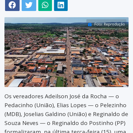
Glória D'Oeste
Edição digital
Indiavaí
Informes publicitários
Foto: Reprodução
Jauru
Preferência Popular
Lambari D'Oeste
Revista Popular
Mirassol D'Oeste
TV Popular Web
Pontes e Lacerda
Porto Esperidião
Os vereadores Adeilson José da Rocha — o
Pedacinho (União), Elias Lopes — o Pelezinho
Quatro Marcos
(MDB), Joselias Galdino (União) e Reginaldo de
Reserva do Cabaçal
Souza Neves — o Reginaldo do Postinho (PP)
formalizaram, na última terça-feira (15), uma