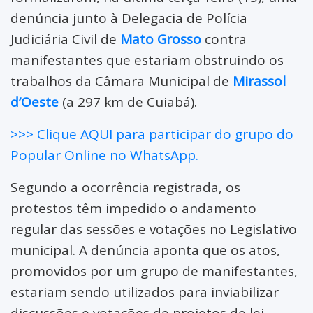
Rio Branco
denúncia junto à Delegacia de Polícia
Salto do Céu
Judiciária Civil de
Mato Grosso
contra
manifestantes que estariam obstruindo os
São José dos Quatro
trabalhos da Câmara Municipal de
Mirassol
Marcos
d’Oeste
(a 297 km de Cuiabá).
Vale de São Domingos
>>> Clique AQUI para participar do grupo do
Popular Online no WhatsApp.
Segundo a ocorrência registrada, os
protestos têm impedido o andamento
regular das sessões e votações no Legislativo
municipal. A denúncia aponta que os atos,
promovidos por um grupo de manifestantes,
estariam sendo utilizados para inviabilizar
discussões e votações de projetos de lei,