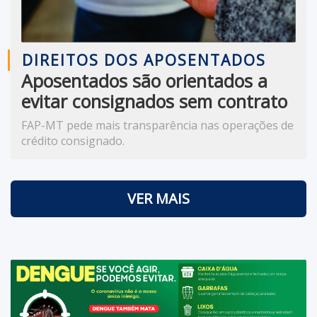
DIREITOS DOS APOSENTADOS
Aposentados são orientados a
evitar consignados sem contrato
físico
FAP-MT pede mais transparência nas operações de
crédito consignado.
VER MAIS