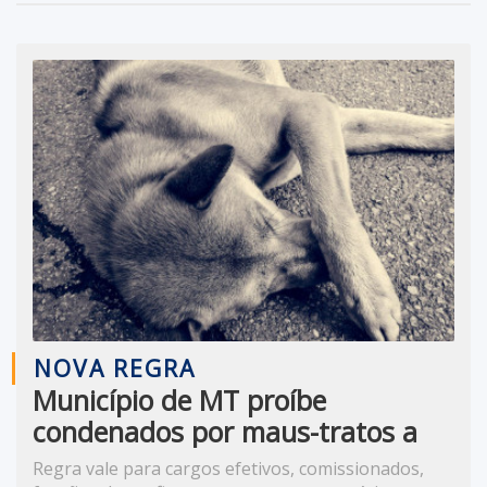
NOVA REGRA
Município de MT proíbe
condenados por maus-tratos a
animais de ocupar cargos
Regra vale para cargos efetivos, comissionados,