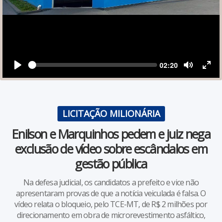
Glória D'Oeste
Edição digital
Indiavaí
Informes publicitários
Jauru
Preferência Popular
Seek
Current
02:20
time
Play
Toggle
Toggl
Lambari D'Oeste
Revista Popular
Mute
Fullsc
Mirassol D'Oeste
TV Popular Web
LICITAÇÃO MILIONÁRIA
Pontes e Lacerda
Enilson e Marquinhos pedem e juiz nega
exclusão de vídeo sobre escândalos em
Porto Esperidião
gestão pública
Quatro Marcos
Na defesa judicial, os candidatos a prefeito e vice não
apresentaram provas de que a notícia veiculada é falsa. O
Reserva do Cabaçal
vídeo relata o bloqueio, pelo TCE-MT, de R$ 2 milhões por
direcionamento em obra de microrevestimento asfáltico,