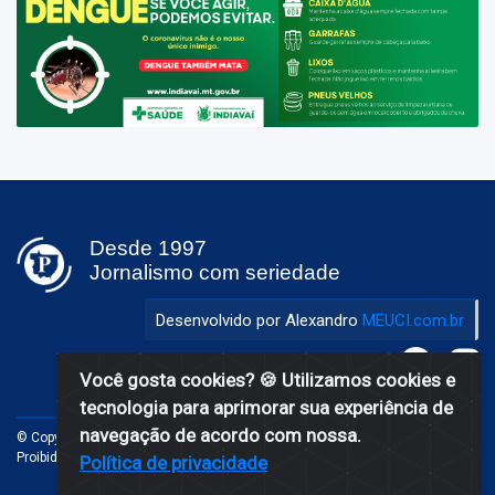
Desde 1997
Jornalismo com seriedade
Desenvolvido por Alexandro
MEUCI.com.br
Você gosta cookies?
🍪 Utilizamos cookies e
tecnologia para aprimorar sua experiência de
navegação de acordo com nossa.
© Copyright 1997-2026 Popular Online - Jornalismo com seriedade.
Proibida a reprodução total ou parcial. Todos os direitos reservados
Política de privacidade