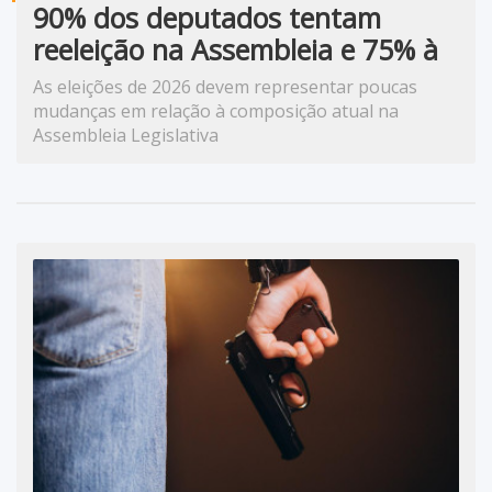
90% dos deputados tentam
reeleição na Assembleia e 75% à
Câmara; veja nomes
As eleições de 2026 devem representar poucas
mudanças em relação à composição atual na
Assembleia Legislativa