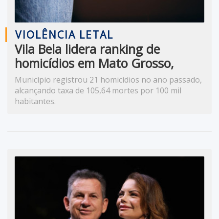
VIOLÊNCIA LETAL
Vila Bela lidera ranking de
homicídios em Mato Grosso,
aponta IPS Brasil 2026
Município registrou 21 homicídios no ano passado,
alcançando taxa de 105,64 mortes por 100 mil
habitantes.