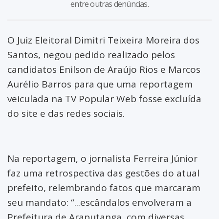
Rio Branco
entre outras denúncias.
Salto do Céu
O Juiz Eleitoral Dimitri Teixeira Moreira dos
São José dos Quatro
Santos, negou pedido realizado pelos
Marcos
candidatos Enilson de Araújo Rios e Marcos
Aurélio Barros para que uma reportagem
Vale de São Domingos
veiculada na TV Popular Web fosse excluída
do site e das redes sociais.
Na reportagem, o jornalista Ferreira Júnior
faz uma retrospectiva das gestões do atual
prefeito, relembrando fatos que marcaram
seu mandato: “...escândalos envolveram a
Prefeitura de Araputanga, com diversas