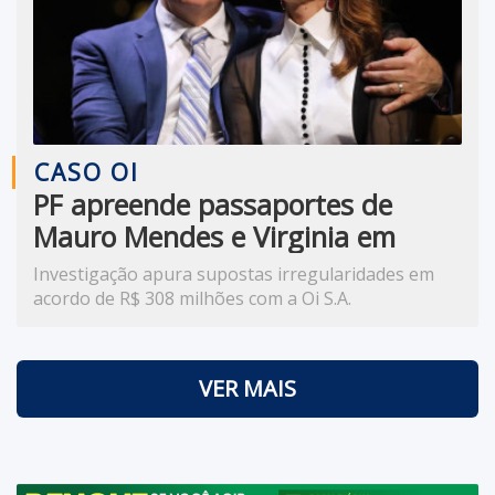
CASO OI
PF apreende passaportes de
Mauro Mendes e Virginia em
investigação sobre suposto
Investigação apura supostas irregularidades em
desvio milionário
acordo de R$ 308 milhões com a Oi S.A.
VER MAIS